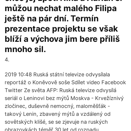
můžou nechat malého Filipa
ještě na pár dní. Termín
prezentace projektu se však
blíží a výchova jim bere příliš
mnoho sil.
4.
2019 10:48 Ruská státní televize odvysílala
reportáž o Koněvově soše Sdílet video Facebook
Twitter Ze světa AFP: Ruská televize odvysílá
seriál o Leninovi bez mýtů Moskva - Krvežíznivý
zločinec, duševně nemocný, maloměšťák -
takový Lenin, zbavený mýtů a vzdálený od
sovětských klišé, se se zjevuje na ruských
obrazovkách téměř 30 let od rozpadu