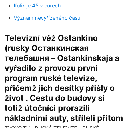
Kolik je 45 v eurech
Význam nevyřízeného času
Televizní věž Ostankino
(rusky Останкинская
телебашня – Ostankinskaja a
vyřadilo z provozu první
program ruské televize,
přičemž jich desítky přišly o
život . Cestu do budovy si
totiž útočníci prorazili
nákladními auty, stříleli přitom