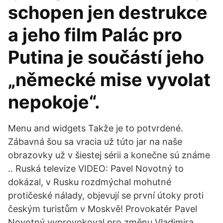
schopen jen destrukce
a jeho film Palác pro
Putina je součástí jeho
„německé mise vyvolat
nepokoje“.
Menu and widgets Takže je to potvrdené.
Zábavná šou sa vracia už túto jar na naše
obrazovky už v šiestej sérii a konečne sú známe
.. Ruská televize VIDEO: Pavel Novotný to
dokázal, v Rusku rozdmýchal mohutné
protičeské nálady, objevují se první útoky proti
českým turistům v Moskvě! Provokatér Pavel
Novotný vyprovokoval pro změnu Vladimira