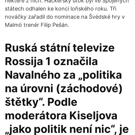
některé z nich. Hackerský útok byl ve Spojených
státech odhalen ke konci loňského roku. Tři
nováčky zařadil do nominace na Švédské hry v
Malmö trenér Filip Pešán.
Ruská státní televize
Rossija 1 označila
Navalného za „politika
na úrovni (záchodové)
štětky“. Podle
moderátora Kiseljova
„jako politik není nic“, je