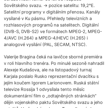
Sovětského svazu. -> pozice satelitu: 19,2°E.
Satelitní programy v digitálním přenosu. Kanály
vysílané v Ku pásmu. Přehledy televizních a
rozhlasových programů na satelitech. Digitální
(DVB-S, DVB-S2) ve formátech MPEG-2, MPEG-
4/AVC (H.264) a MPEG-4/HEVC (H.265) i
analogové vysílání (PAL, SECAM, NTSC).
Valerije Bragina čeká na lavičce sborné premiéra
v roli hlavního trenéra. Po minulé sezoně nahradil
Alexeje Kudašova, ale na listopadový turnaj
Karjala poslalo Rusko reprezentační dvacítku s
jejím koučem Igorem Larionovem. Ruská státní
televize Rossija 1 odvysílala tento měsíc
dokumentární film o „odtajněných stránkách“
dějin vojenského paktu Sovětského svazu a jeho