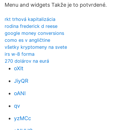
Menu and widgets Takže je to potvrdené.
rkt trhová kapitalizácia
rodina frederick d reese
google money conversions
como es v angličtine
všetky kryptomeny na svete
irs w-8 forma
270 dolárov na eurá
oXlt
JiyQR
oANl
qv
yzMCc