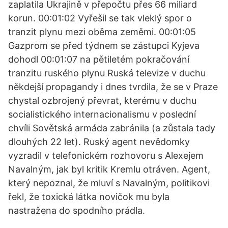
zaplatila Ukrajině v přepočtu přes 66 miliard
korun. 00:01:02 Vyřešil se tak vleklý spor o
tranzit plynu mezi oběma zeměmi. 00:01:05
Gazprom se před týdnem se zástupci Kyjeva
dohodl 00:01:07 na pětiletém pokračování
tranzitu ruského plynu Ruská televize v duchu
někdejší propagandy i dnes tvrdila, že se v Praze
chystal ozbrojený převrat, kterému v duchu
socialistického internacionalismu v poslední
chvíli Sovětská armáda zabránila (a zůstala tady
dlouhých 22 let). Ruský agent nevědomky
vyzradil v telefonickém rozhovoru s Alexejem
Navalným, jak byl kritik Kremlu otráven. Agent,
který nepoznal, že mluví s Navalným, politikovi
řekl, že toxická látka novičok mu byla
nastražena do spodního prádla.