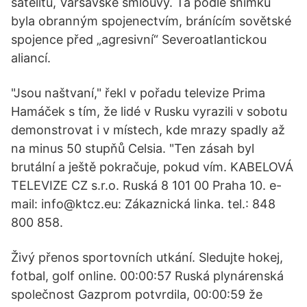
satelitů, Varšavské smlouvy. Ta podle snímku
byla obranným spojenectvím, bránícím sovětské
spojence před „agresivní“ Severoatlantickou
aliancí.
"Jsou naštvaní," řekl v pořadu televize Prima
Hamáček s tím, že lidé v Rusku vyrazili v sobotu
demonstrovat i v místech, kde mrazy spadly až
na minus 50 stupňů Celsia. "Ten zásah byl
brutální a ještě pokračuje, pokud vím. KABELOVÁ
TELEVIZE CZ s.r.o. Ruská 8 101 00 Praha 10. e-
mail: info@ktcz.eu: Zákaznická linka. tel.: 848
800 858.
Živý přenos sportovních utkání. Sledujte hokej,
fotbal, golf online. 00:00:57 Ruská plynárenská
společnost Gazprom potvrdila, 00:00:59 že