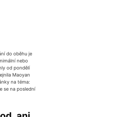
ní do oběhu je
inimální nebo
ly od pondělí
řejnila Maoyan
lánky na téma:
te se na poslední
od, ani