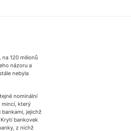
 na 120 milionů
eho názoru a
stále nebyla
stejné nominální
 mincí, který
 bankami, jejichž
 Krytí bankovek
banky, z nichž