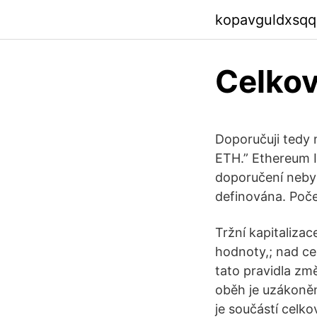
kopavguldxsqq
Celkov
Doporučuji tedy 
ETH.” Ethereum 
doporučení nebyl 
definována. Poče
Tržní kapitalizac
hodnoty,; nad ce
tato pravidla zm
oběh je uzákoně
je součástí celko