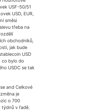
ro hodnotové
vek USF-50/51
nkovek USD, EUR,
ní směsi
slevu třeba na
rozdělí
ních obchodníků,
sti, jak bude
 stablecoin USD
 co bylo do
ého USDC se tak
ause and Celkové
 změna je
ozic o 700
t týdnů v řadě.