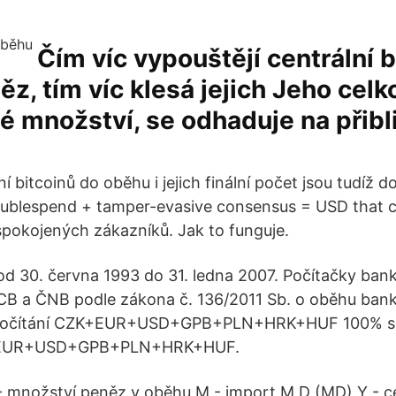
Čím víc vypouštějí centrální 
z, tím víc klesá jejich Jeho cel
 množství, se odhaduje na přibl
 bitcoinů do oběhu i jejich finální počet jsou tudíž 
oublespend + tamper-evasive consensus = USD that c
pokojených zákazníků. Jak to funguje.
od 30. června 1993 do 31. ledna 2007. Počítačky ba
 ECB a ČNB podle zákona č. 136/2011 Sb. o oběhu bank
počítání CZK+EUR+USD+GPB+PLN+HRK+HUF 100% sp
+EUR+USD+GPB+PLN+HRK+HUF.
 množství peněz v oběhu M - import M D (MD) Y - 