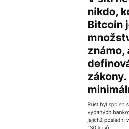
nikdo, k
Bitcoin 
množstv
známo, 
definov
zákony. 
minimál
Růst byl spojen
vydaných bankove
jejichž poslední
130 kusů.