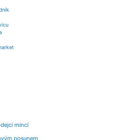
dník
vicu
a
market
dejci mincí
rovým posunem