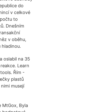
republice do
incí v celkové
epočtu to
ců. Dnešním
transakční
něz v oběhu,
 hladinou.
 oslabil na 35
í reakce. Learn
tools. Řím -
tečky plastů
 nimi musejí
e MtGox, Byla