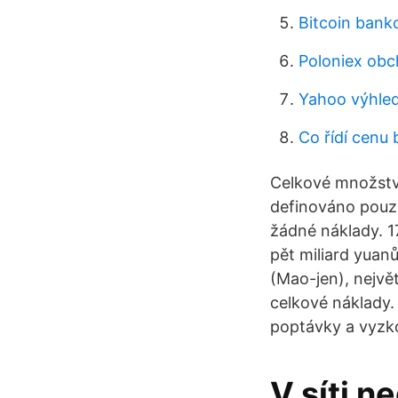
Bitcoin bank
Poloniex obc
Yahoo výhled
Co řídí cenu 
Celkové množstv
definováno pouze
žádné náklady. 1
pět miliard yuanů
(Mao-jen), největ
celkové náklady. 
poptávky a vyzko
V síti n