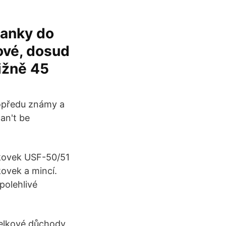
banky do
kové, dosud
ižně 45
dopředu známy a
an't be
nkovek USF-50/51
ovek a mincí.
olehlivé
celkové důchody