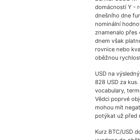
domácností Y - re
dnešního dne fun
nominální hodnot
znamenalo přes 
dnem však platno
rovnice nebo kva
oběžnou rychlos
USD na výslednýc
828 USD za kus. S
vocabulary, term
Vědci poprvé obje
mohou mít negativ
potýkat už před
Kurz BTC/USD dos