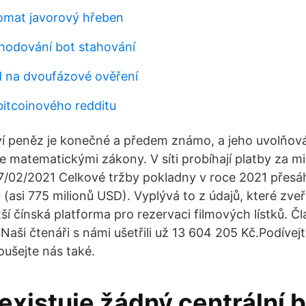
omat javorový hřeben
hodování bot stahování
 na dvoufázové ověření
bitcoinového redditu
í peněz je konečné a předem známo, a jeho uvolňová
 matematickými zákony. V síti probíhají platby za m
7/02/2021 Celkové tržby pokladny v roce 2021 přesáh
 (asi 775 milionů USD). Vyplývá to z údajů, které zve
ší čínská platforma pro rezervaci filmových lístků. Č
Naši čtenáři s námi ušetřili už 13 604 205 Kč.Podívej
ušejte nás také.
eexistuje žádný centrální b