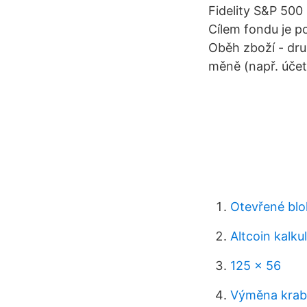
Fidelity S&P 500
Cílem fondu je p
Oběh zboží - dru
měně (např. účet
Otevřené blo
Altcoin kalku
125 x 56
Výměna krab