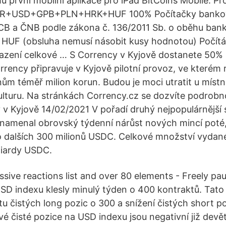
 první mobilní aplikace pro iPad BitCoins Mobile. P
UR+USD+GPB+PLN+HRK+HUF 100% Počítačky banko
 ECB a ČNB podle zákona č. 136/2011 Sb. o oběhu ba
 HUF (obsluha nemusí násobit kusy hodnotou) Počítá
zení celkové … S Corrency v Kyjově dostanete 50% 
orrency připravuje v Kyjově pilotní provoz, ve kterém 
m téměř milion korun. Budou je moci utratit u míst
ulturu. Na stránkách Corrency.cz se dozvíte podrobno
v Kyjově 14/02/2021 V pořadí druhý nejpopulárnější
namenal obrovský týdenní nárůst nových mincí poté,
 dalších 300 milionů USDC. Celkové množství vydan
iliardy USDC.
assive reactions list and over 80 elements - Freely p
USD indexu klesly minulý týden o 400 kontraktů. Tato
u čistých long pozic o 300 a snížení čistých short p
é čisté pozice na USD indexu jsou negativní již devě