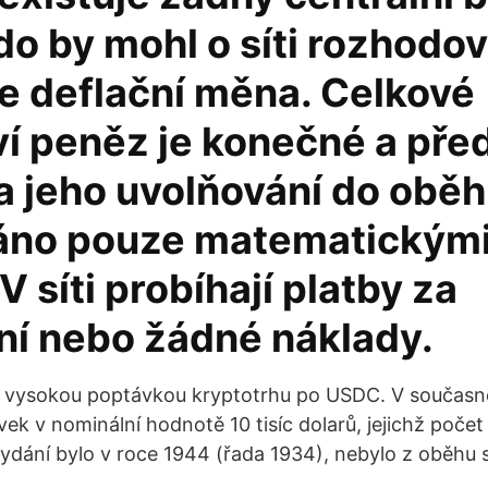
do by mohl o síti rozhodov
je deflační měna. Celkové
í peněz je konečné a př
a jeho uvolňování do oběh
áno pouze matematickým
V síti probíhají platby za
ní nebo žádné náklady.
 s vysokou poptávkou kryptotrhu po USDC. V současn
k v nominální hodnotě 10 tisíc dolarů, jejichž počet 
 vydání bylo v roce 1944 (řada 1934), nebylo z oběhu