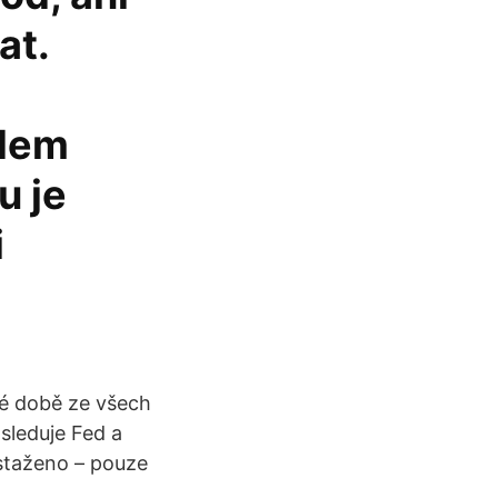
at.
edem
u je
i
é době ze všech
sleduje Fed a
 staženo – pouze