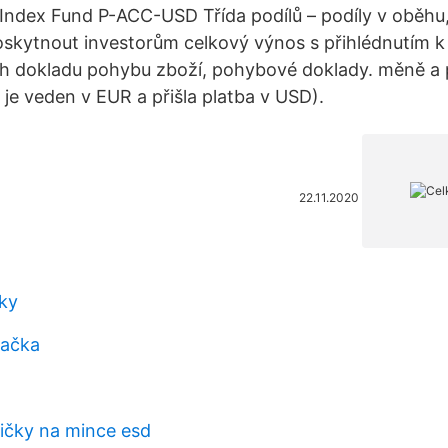
 Index Fund P-ACC-USD Třída podílů – podíly v oběhu
oskytnout investorům celkový výnos s přihlédnutím k
h dokladu pohybu zboží, pohybové doklady. měně a pl
 je veden v EUR a přišla platba v USD).
22.11.2020
ky
lačka
ičky na mince esd