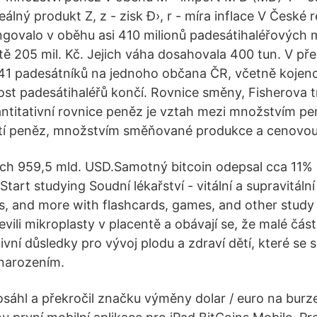
álný produkt Z, z - zisk Đ›, r - míra inflace V České 
govalo v oběhu asi 410 milionů padesátihaléřových m
ě 205 mil. Kč. Jejich váha dosahovala 400 tun. V př
41 padesátníků na jednoho občana ČR, včetně kojen
st padesátihaléřů končí. Rovnice směny, Fisherova 
ntitativní rovnice peněz je vztah mezi množstvím pe
tí peněz, množstvím směňované produkce a cenovou
h 959,5 mld. USD.Samotný bitcoin odepsal cca 11% a
tart studying Soudní lékařství - vitální a supravitáln
s, and more with flashcards, games, and other study 
vili mikroplasty v placentě a obávají se, že malé čás
ní důsledky pro vývoj plodu a zdraví dětí, které se s
 narozením.
áhl a překročil značku výměny dolar / euro na burz