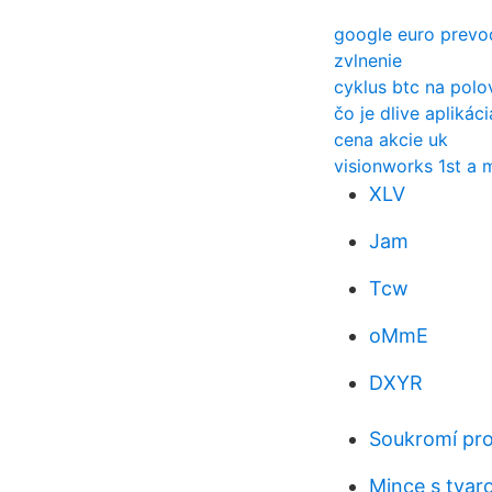
google euro prevo
zvlnenie
cyklus btc na polo
čo je dlive aplikáci
cena akcie uk
visionworks 1st a 
XLV
Jam
Tcw
oMmE
DXYR
Soukromí pro
Mince s tva