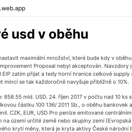
.web.app
é usd v oběhu
nastavit maximální množství, které bude kdy v oběhu,
Improvement Proposal nebyl akceptován. Navzdory j
EIP zatím přijat a tedy horní hranice celkové supply 
t mincí se tak každoročně navyšuje přibližně o 10%.
e: 858.55 mld. USD. 24. říjen 2017 v počtu nad 10 ks 
lkovou částku 100 136/ 2011 Sb., o oběhu bankovek a
ěnil. CZK, EUR, USD Pro peníze emitované centrálními
n na území určité země nebo skupiny zemí (Evropská
vého krytí měny, která je kryta aktivy České národní 