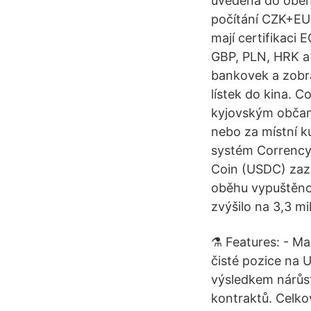
uvedena do oběhu
počítání CZK+E
mají certifikaci
GBP, PLN, HRK a
bankovek a zobra
lístek do kina. C
kyjovským občanů
nebo za místní k
systém Corrency 
Coin (USDC) zaz
oběhu vypuštěno
zvýšilo na 3,3 m
⚗️ Features: - M
čisté pozice na 
výsledkem nárůst
kontraktů. Celkov