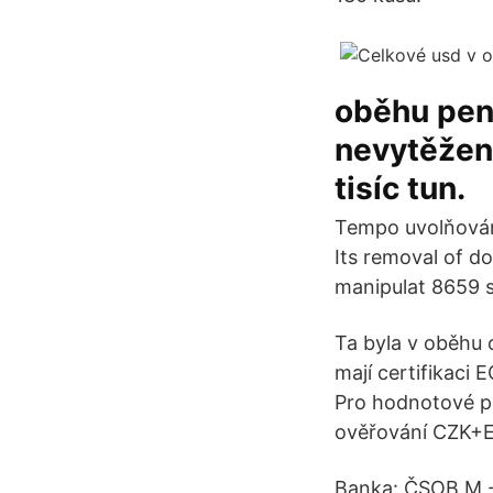
oběhu peně
nevytěžené
tisíc tun.
Tempo uvolňování
Its removal of d
manipulat 8659 s
Ta byla v oběhu 
mají certifikaci
Pro hodnotové 
ověřování CZK
Banka: ČSOB M -