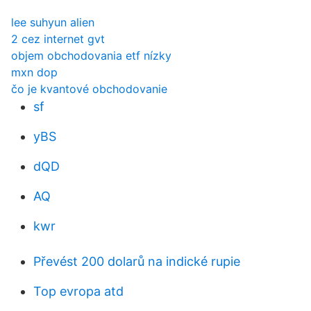
lee suhyun alien
2 cez internet gvt
objem obchodovania etf nízky
mxn dop
čo je kvantové obchodovanie
sf
yBS
dQD
AQ
kwr
Převést 200 dolarů na indické rupie
Top evropa atd