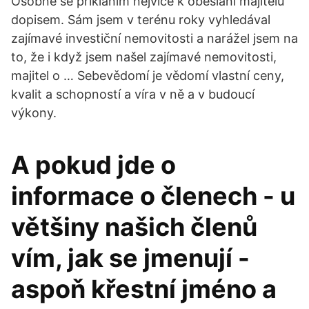
Osobně se přikláním nejvíce k obeslání majitelů
dopisem. Sám jsem v terénu roky vyhledával
zajímavé investiční nemovitosti a narážel jsem na
to, že i když jsem našel zajímavé nemovitosti,
majitel o … Sebevědomí je vědomí vlastní ceny,
kvalit a schopností a víra v ně a v budoucí
výkony.
A pokud jde o
informace o členech - u
většiny našich členů
vím, jak se jmenují -
aspoň křestní jméno a