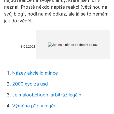
najdu reakce na svoje články, které jsem dřív
neznal. Prostě někdo napíše reakci (většinou na
svůj blog), hodí na mě odkaz, ale já se to nemám
jak dozvědět.
18.05.2021
Název akcie id mince
2000 xyo za usd
Je maloobchodní arbitráž legální
Výměna p2p v nigérii