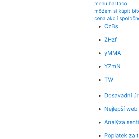
menu bartaco
môžem si kúpiť bit
cena akcií spoločn
CzBs
ZHzf
yMMA
YZmN
TW
Dosavadní úr
Nejlepší web 
Analýza sent
Poplatek za 