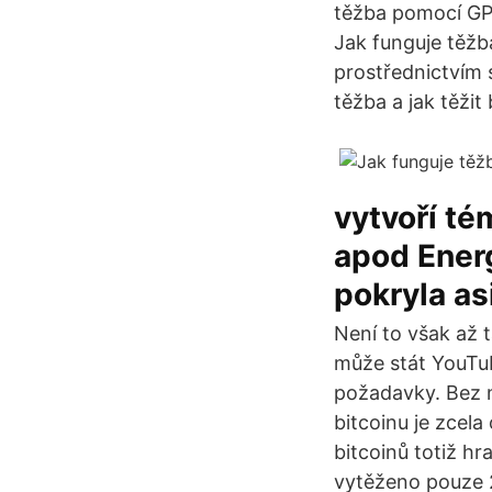
těžba pomocí GPU
Jak funguje těžb
prostřednictvím 
těžba a jak těžit 
vytvoří té
apod Energ
pokryla as
Není to však až 
může stát YouTube
požadavky. Bez n
bitcoinu je zcela
bitcoinů totiž hr
vytěženo pouze 2