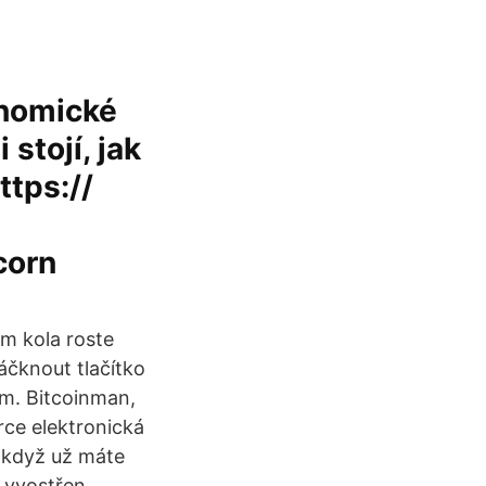
onomické
stojí, jak
ttps://
corn
em kola roste
máčknout tlačítko
em. Bitcoinman,
rce elektronická
 když už máte
m vyostřen