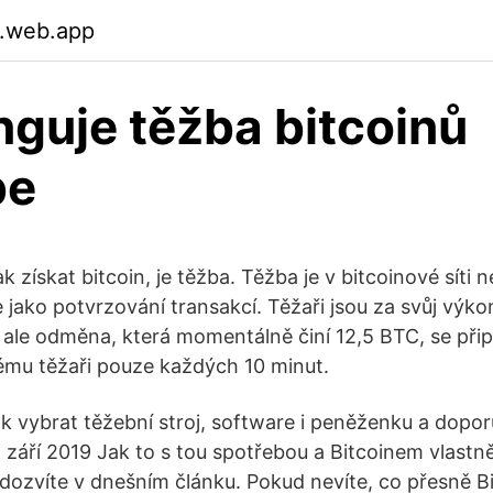
.web.app
nguje těžba bitcoinů
be
ak získat bitcoin, je těžba. Těžba je v bitcoinové sít
 jako potvrzování transakcí. Těžaři jsou za svůj vý
 ale odměna, která momentálně činí 12,5 BTC, se při
mu těžaři pouze každých 10 minut.
k vybrat těžební stroj, software i peněženku a dopor
 září 2019 Jak to s tou spotřebou a Bitcoinem vlastně
ozvíte v dnešním článku. Pokud nevíte, co přesně Bit