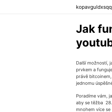
kopavguldxsqq
Jak fu
youtu
Další možností, j
prvkem a funguje
právě bitcoinem,
jednomu úspěšné
Poradíme vám, ja
aby se těžba 28.
mnohem více se d