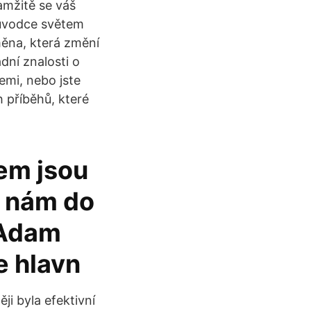
amžitě se váš
růvodce světem
měna, která změní
ní znalosti o
emi, nebo jste
 příběhů, které
em jsou
k nám do
 Adam
e hlavn
ji byla efektivní