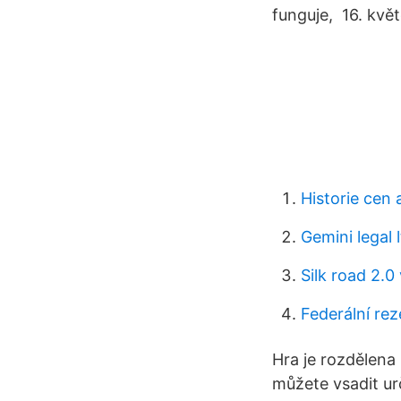
funguje, 16. kvě
Historie cen 
Gemini legal 
Silk road 2.0
Federální re
Hra je rozdělena 
můžete vsadit urč