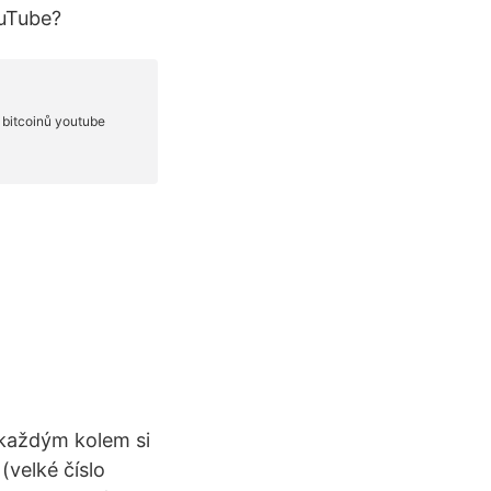
ouTube?
d každým kolem si
(velké číslo