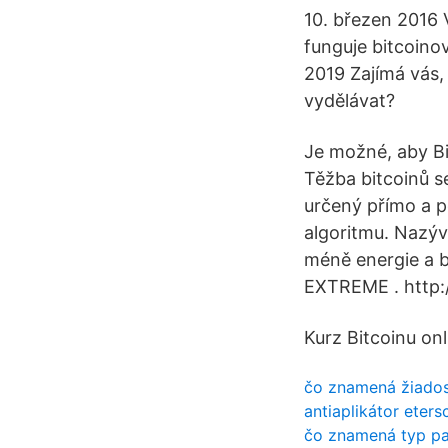
10. březen 2016 V
funguje bitcoino
2019 Zajímá vás,
vydělávat?
Je možné, aby Bit
Těžba bitcoinů s
určený přímo a p
algoritmu. Nazýva
méně energie a bi
EXTREME . http:/
Kurz Bitcoinu on
čo znamená žiadosť
antiaplikátor eters
čo znamená typ pa