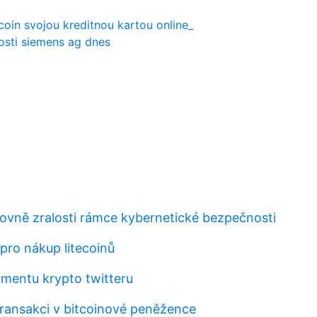
coin svojou kreditnou kartou online_
osti siemens ag dnes
ovně zralosti rámce kybernetické bezpečnosti
pro nákup litecoinů
imentu krypto twitteru
transakci v bitcoinové peněžence