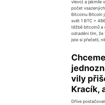
vlevo) a jakmile 
počet vsazených 
Bitcoinu Bitcoin
svět 1 BTC = 486
těžbě bitcoinů a 
odraděni tím, že
jste si přečetli,
Chceme 
jednozn
vily př
Kracík, 
Dříve postačoval