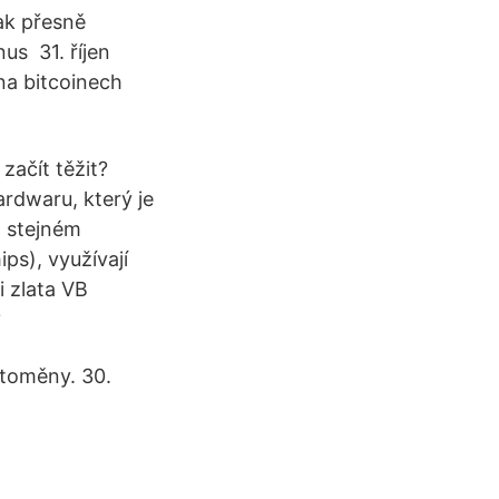
jak přesně
us 31. říjen
na bitcoinech
začít těžit?
rdwaru, který je
a stejném
ps), využívají
i zlata VB
?
ptoměny. 30.