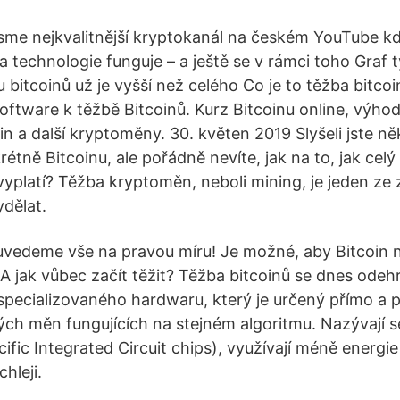
jsme nejkvalitnější kryptokanál na českém YouTube kd
 ta technologie funguje – a ještě se v rámci toho Graf
 bitcoinů už je vyšší než celého Co je to těžba bitcoi
software k těžbě Bitcoinů. Kurz Bitcoinu online, výho
in a další kryptoměny. 30. květen 2019 Slyšeli jste n
tně Bitcoinu, ale pořádně nevíte, jak na to, jak celý
vyplatí? Těžba kryptoměn, neboli mining, je jeden ze 
dělat.
vedeme vše na pravou míru! Je možné, aby Bitcoin 
 A jak vůbec začít těžit? Těžba bitcoinů se dnes odeh
specializovaného hardwaru, který je určený přímo a 
ných měn fungujících na stejném algoritmu. Nazývají 
ific Integrated Circuit chips), využívají méně energie 
hleji.