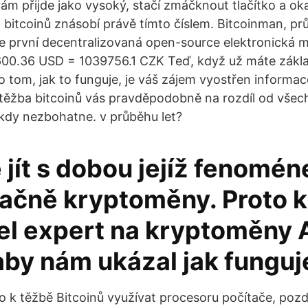
vám přijde jako vysoký, stačí zmáčknout tlačítko a ok
bitcoinů znásobí právě tímto číslem. Bitcoinman, p
 je první decentralizovaná open-source elektronická 
00.36 USD = 1039756.1 CZK Teď, když už máte základ
o tom, jak to funguje, je váš zájem vyostřen informac
 těžba bitcoinů vás pravděpodobně na rozdíl od všech
 nikdy nezbohatne. v průběhu let?
jít s dobou jejíž fenomén
ačně kryptoměny. Proto 
išel expert na kryptoměny
aby nám ukázal jak funguj
o k těžbě Bitcoinů využívat procesoru počítače, pozdě