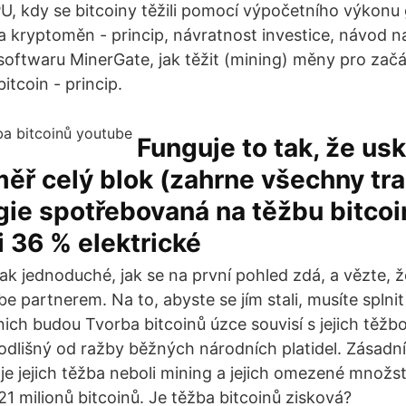
, kdy se bitcoiny těžili pomocí výpočetního výkonu g
a kryptoměn - princip, návratnost investice, návod n
softwaru MinerGate, jak těžit (mining) měny pro začá
bitcoin - princip.
Funguje to tak, že us
měř celý blok (zahrne všechny tr
ie spotřebovaná na těžbu bitcoi
i 36 % elektrické
tak jednoduché, jak se na první pohled zdá, a vězte, 
 partnerem. Na to, abyste se jím stali, musíte splnit 
ich budou Tvorba bitcoinů úzce souvisí s jejich těžb
 odlišný od ražby běžných národních platidel. Zásadní 
aje jejich těžba neboli mining a jejich omezené množs
1 milionů bitcoinů. Je těžba bitcoinů zisková?