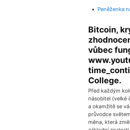
Peněženka n
Bitcoin, 
zhodnocení
vůbec fung
www.yout
time_cont
College.
Před každým kole
násobitel (velké 
a okamžitě se vá
průvodce světem 
měna, která změ
základní znalosti