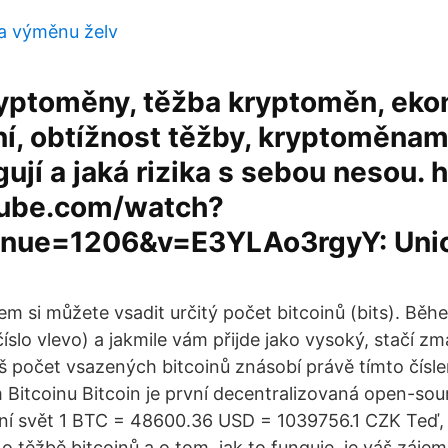
a výměnu želv
kryptoměny, těžba kryptoměn, ek
, obtížnost těžby, kryptoměnami 
ují a jaká rizika s sebou nesou. h
ube.com/watch?
inue=1206&v=E3YLAo3rgyY: Uni
m si můžete vsadit určitý počet bitcoinů (bits). Běh
číslo vlevo) a jakmile vám přijde jako vysoký, stačí z
š počet vsazených bitcoinů znásobí právě tímto čísl
Bitcoinu Bitcoin je první decentralizovaná open-sou
ní svět 1 BTC = 48600.36 USD = 1039756.1 CZK Teď,
 o těžbě bitcoinů a o tom, jak to funguje, je váš záje