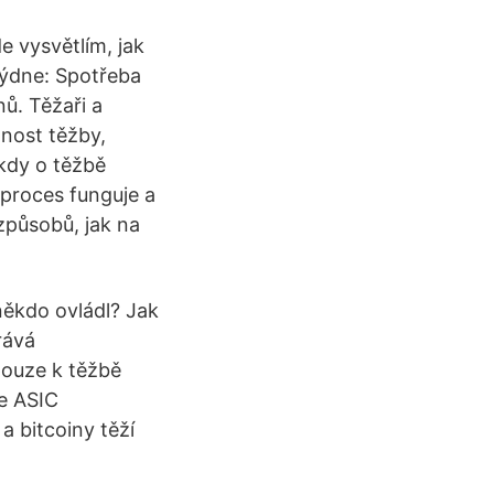
e vysvětlím, jak
 týdne: Spotřeba
nů. Těžaři a
dnost těžby,
ěkdy o těžbě
 proces funguje a
způsobů, jak na
někdo ovládl? Jak
rává
pouze k těžbě
se ASIC
a bitcoiny těží