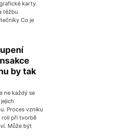
rafické karty.
a těžbu
tečníky Co je
kupení
ansakce
nu by tak
že ne každý se
jejich
ou. Proces vzniku
roli při tvorbě
tví. Může být