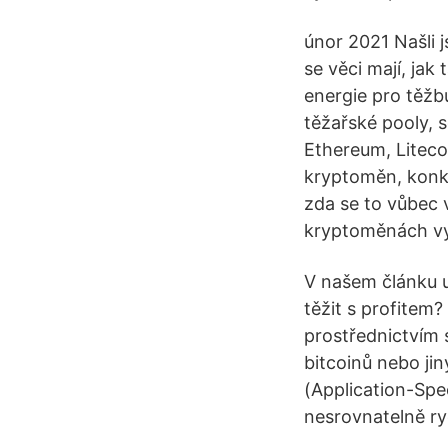
únor 2021 Našli 
se věci mají, jak
energie pro těžbu
těžařské pooly, 
Ethereum, Liteco
kryptoměn, konkré
zda se to vůbec 
kryptoměnách vy
V našem článku u
těžit s profitem?
prostřednictvím 
bitcoinů nebo ji
(Application-Spec
nesrovnatelně ryc