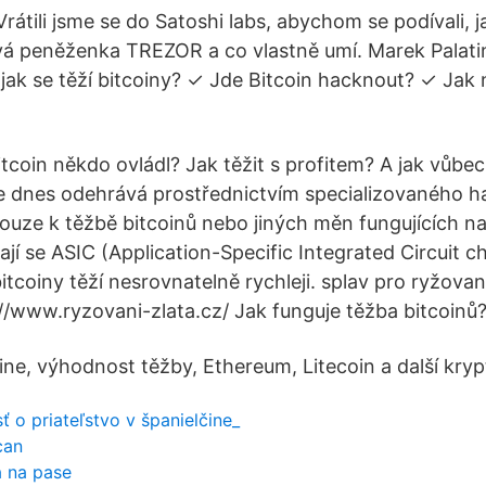
rátili jsme se do Satoshi labs, abychom se podívali, 
vá peněženka TREZOR a co vlastně umí. Marek Palatin
 jak se těží bitcoiny? ✓ Jde Bitcoin hacknout? ✓ Jak 
coin někdo ovládl? Jak těžit s profitem? A jak vůbec 
e dnes odehrává prostřednictvím specializovaného ha
ouze k těžbě bitcoinů nebo jiných měn fungujících n
jí se ASIC (Application-Specific Integrated Circuit chi
tcoiny těží nesrovnatelně rychleji. splav pro ryžovan
/www.ryzovani-zlata.cz/ Jak funguje těžba bitcoinů
line, výhodnost těžby, Ethereum, Litecoin a další kry
 o priateľstvo v španielčine_
can
 na pase