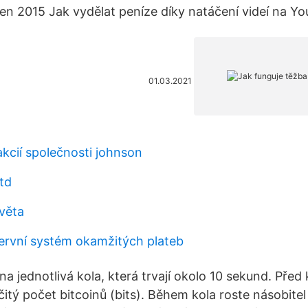
ten 2015 Jak vydělat peníze díky natáčení videí na Y
01.03.2021
akcií společnosti johnson
ltd
 věta
zervní systém okamžitých plateb
na jednotlivá kola, která trvají okolo 10 sekund. Pře
itý počet bitcoinů (bits). Během kola roste násobitel 