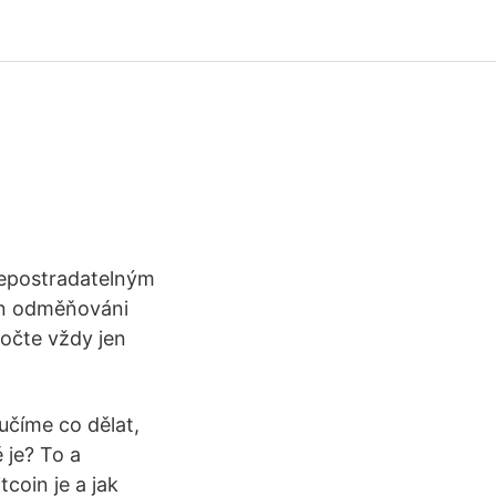
i nepostradatelným
kon odměňováni
počte vždy jen
učíme co dělat,
 je? To a
coin je a jak